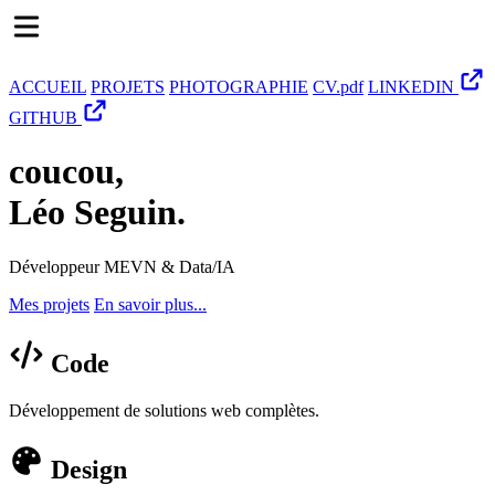
ACCUEIL
PROJETS
PHOTOGRAPHIE
CV.pdf
LINKEDIN
GITHUB
coucou,
Léo Seguin.
Développeur MEVN & Data/IA
Mes projets
En savoir plus...
Code
Développement de solutions web complètes.
Design